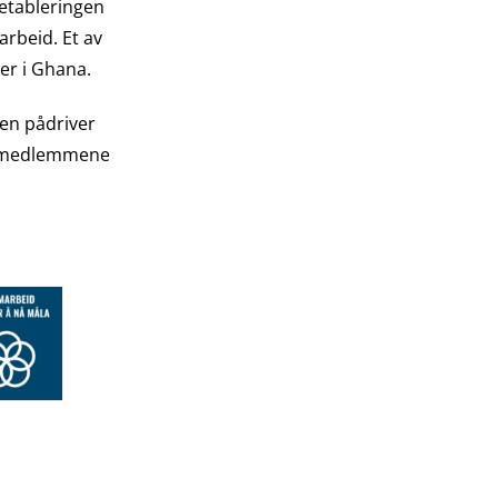
 etableringen
arbeid. Et av
r i Ghana.
 en pådriver
er medlemmene