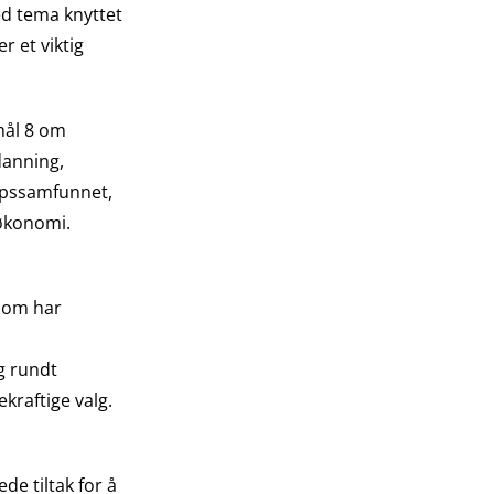
ed tema knyttet
r et viktig
mål 8 om
tdanning,
lippssamfunnet,
røkonomi.
 som har
g rundt
ekraftige valg.
de tiltak for å