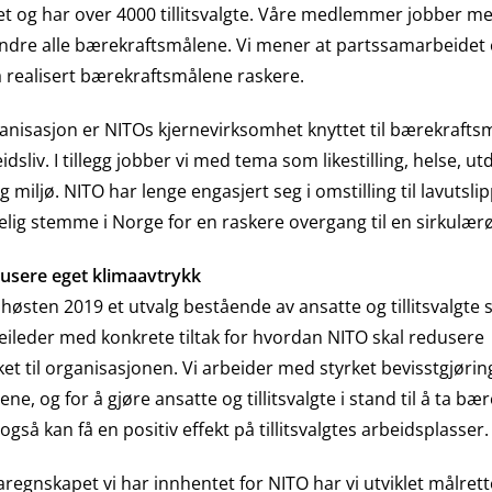
et og har over 4000 tillitsvalgte. Våre medlemmer jobber m
mindre alle bærekraftsmålene. Vi mener at partssamarbeidet e
få realisert bærekraftsmålene raskere.
nisasjon er NITOs kjernevirksomhet knyttet til bærekrafts
dsliv. I tillegg jobber vi med tema som likestilling, helse, u
g miljø. NITO har lenge engasjert seg i omstilling til lavuts
elig stemme i Norge for en raskere overgang til en sirkulæ
edusere eget klimaavtrykk
høsten 2019 et utvalg bestående av ansatte og tillitsvalgte
 veileder med konkrete tiltak for hvordan NITO skal redusere
ket til organisasjonen. Vi arbeider med styrket bevisstgjørin
e, og for å gjøre ansatte og tillitsvalgte i stand til å ta bær
også kan få en positiv effekt på tillitsvalgtes arbeidsplasser.
regnskapet vi har innhentet for NITO har vi utviklet målrette