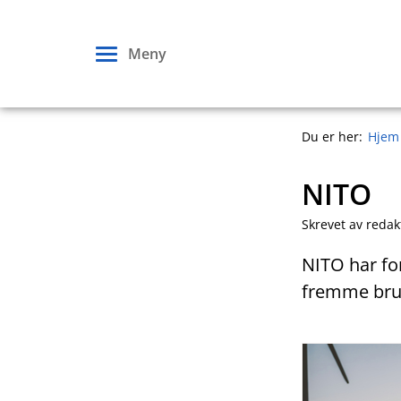
Hopp
til
Meny
innhold
Du er her:
Hjem
NITO
Skrevet av redak
NITO har for
fremme bruk