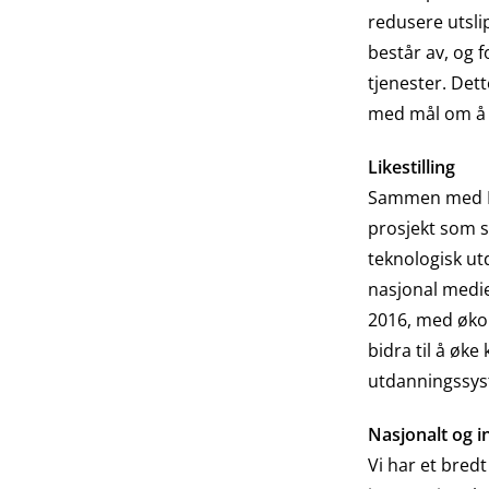
redusere utsli
består av, og f
tjenester. Det
med mål om å in
Likestilling
Sammen med NHO
prosjekt som sa
teknologisk ut
nasjonal medie
2016, med økon
bidra til å øke
utdanningssys
Nasjonalt og i
Vi har et bred