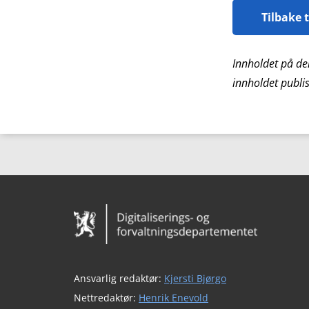
Tilbake 
Innholdet på de
innholdet publis
Bunntekst
Ansvarlig redaktør:
Kjersti Bjørgo
Nettredaktør:
Henrik Enevold