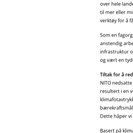
over hele land
til mer eller 
verktøy for å 
Som en fagorga
anstendig arbei
infrastruktur o
og vært en tyd
Tiltak for å r
NITO nedsatte 
resultert i en
klimafotavtryk
bærekraftsmålen
Dette håper vi 
Basert på klima