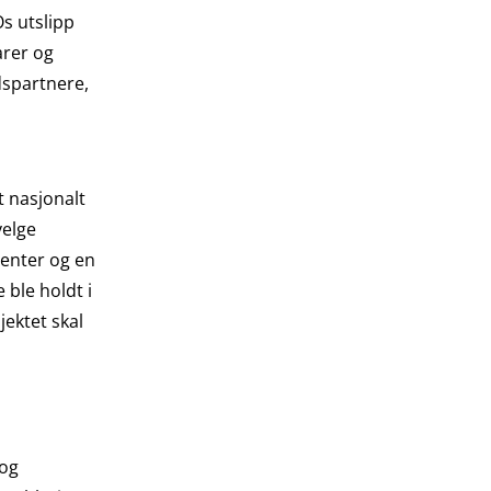
s utslipp
arer og
dspartnere,
t nasjonalt
velge
menter og en
ble holdt i
jektet skal
 og