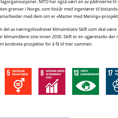
 fagorganisasjoner. NITO har også vært en av pådriverne til
uten grenser i Norge, som bistår med ingeniører til bistands
amarbeider med dem om er «Master med Mening»-prosjekte
n del av næringslivsdrevet klimainitiativ Skift som skal være
år klimamålene sine innen 2030. Skift er en «gjøretank» d
 konkrete prosjekter for å få til mer sammen.