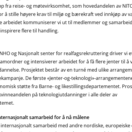
pp fra reise- og møtevirksomhet, som hovedandelen av NITO
or å stille høyere krav til miljø og bærekraft ved innkjøp av v
te arbeidet kommuniserer vi ut til medlemmer og samarbei
spirere flere til handling.
 og Nasjonalt senter for realfagsrekruttering driver vi e
mordner og intensiverer arbeidet for å få flere jenter til å 
dannelse. Prosjektet består av en turné med ulike arrange
kampanje. De første «Jenter-og-teknologi»-arrangementene 
omisk støtte fra Barne- og likestillingsdepartementet. Pros
 kvinneandelen på teknologiutdanninger i alle deler av
temet.
nternasjonalt samarbeid for å nå målene
t internasjonalt samarbeid med andre nordiske, europeiske