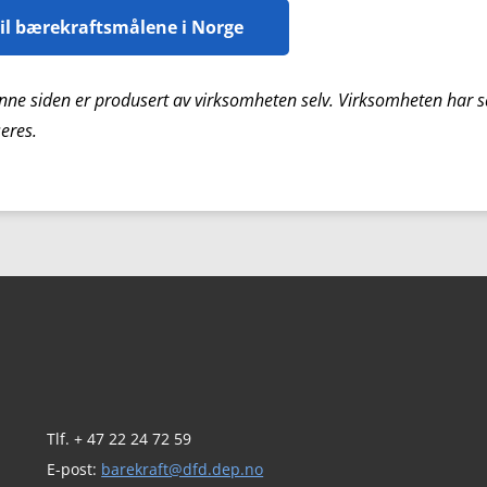
til bærekraftsmålene i Norge
nne siden er produsert av virksomheten selv. Virksomheten har sa
eres.
Tlf. + 47 22 24 72 59
E-post:
barekraft@dfd.dep.no