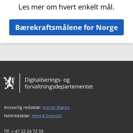
Les mer om hvert enkelt mål.
Bærekraftsmålene for Norge
Bunntekst
Ansvarlig redaktør:
Kjersti Bjørgo
Nettredaktør:
Henrik Enevold
Tlf. + 47 22 24 72 59