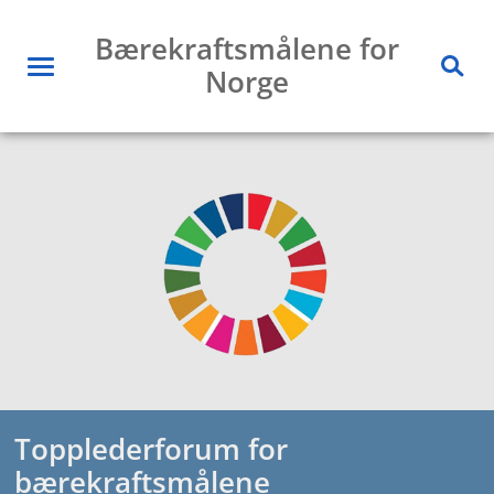
Hopp
Bærekraftsmålene for
til
Norge
innhold
Meny
Søk
Topplederforum for
bærekraftsmålene