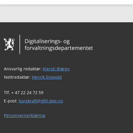
Bunntekst
Ansvarlig redaktør:
Kjersti Bjørgo
Nettredaktør:
Henrik Enevold
Tlf. + 47 22 24 72 59
E-post:
barekraft@dfd.dep.no
Personvernerklæring