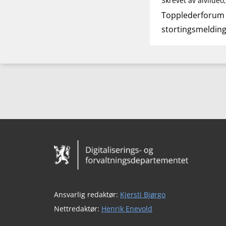
Skrevet av alvildeo
Topplederforum f
stortingsmeldin
Bunntekst
Ansvarlig redaktør:
Kjersti Bjørgo
Nettredaktør:
Henrik Enevold