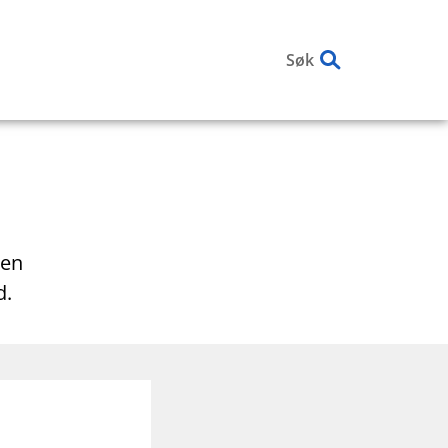
Søk
den
d.