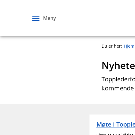
Hopp
til
Meny
innhold
Du er her:
Hjem
Nyhete
Topplederfo
kommende s
Møte i Toppl