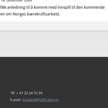
,
18. desember 2024
ikk anledning til å komme med innspill til den kommende
gen om Norges bærekraftsarbeid.
Tlf. + 47 22 24 72 59
E-post:
barekraft@dfd.dep.no