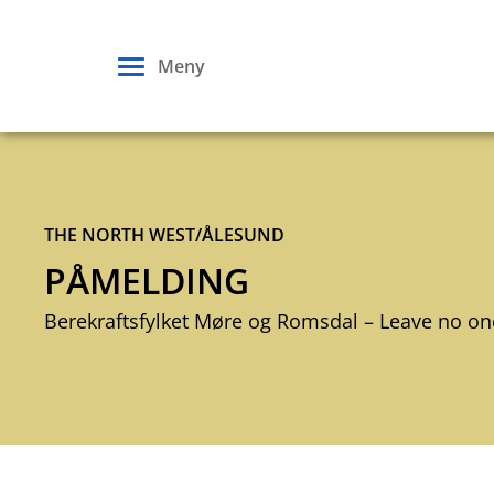
Hopp
til
Meny
innhold
Påmelding
THE NORTH WEST/ÅLESUND
webinar
PÅMELDING
19.
Berekraftsfylket Møre og Romsdal – Leave no o
november_The
North
West-
Ålesund