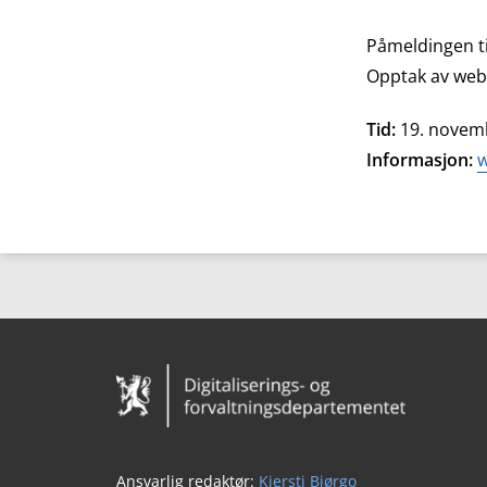
Påmeldingen ti
Opptak av webi
Tid:
19. novemb
Informasjon:
w
Bunntekst
Ansvarlig redaktør:
Kjersti Bjørgo