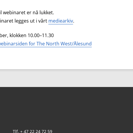
l webinaret er nå lukket.
naret legges ut i vårt
mediearkiv
.
er, klokken 10.00–11.30
ebinarsiden for The North West/Ålesund
Tlf. + 47 22 24 72 59