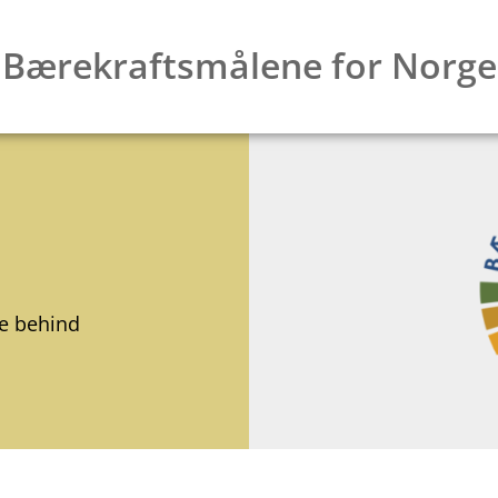
Bærekraftsmålene for Norge
Du er her:
Hjem
Se opptak av webinarer
ne behind